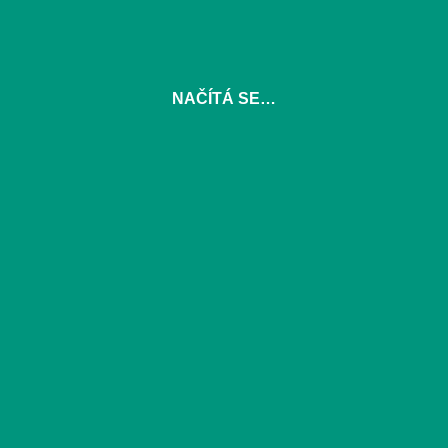
Přání rozložte kliknutím.
NAČÍTÁ SE…